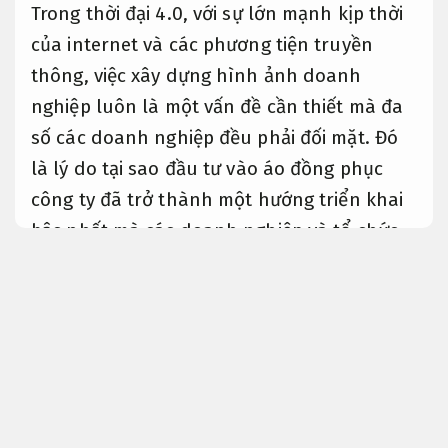
Trong thời đại 4.0, với sự lớn mạnh kịp thời
của internet và các phương tiện truyền
thông, việc xây dựng hình ảnh doanh
nghiệp luôn là một vấn đề cần thiết mà đa
số các doanh nghiệp đều phải đối mặt. Đó
là lý do tại sao đầu tư vào áo đồng phục
công ty đã trở thành một hướng triển khai
bậc nhất mà các doanh nghiệp và tổ chức
quan tâm. Những chiếc áo thun đồng phục
công ty với bề ngoài tinh tế và chỉn chu sẽ
giúp cải thiện đẳng cấp và vị thế của doanh
nghiệp trong mắt các bạn, đối tác và đối thủ
cạnh tranh.
Tăng tính thẩm mỹ.
Chỉ cần
chọn một trang phục thích hợp,
Dễ dùng
hằng ngày.
doanh nghiệp sẽ có cơ hội cải