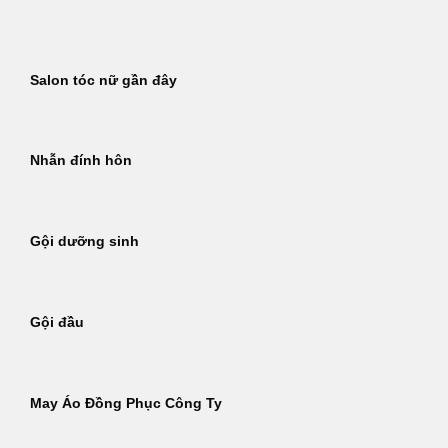
Bỏ
qua
nội
Salon tóc nữ gần đây
dung
Nhẫn đính hôn
Gội dưỡng sinh
Gội đầu
May Áo Đồng Phục Công Ty