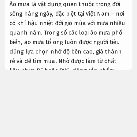
Áo mưa là vật dụng quen thuộc trong đời
sống hàng ngày, đặc biệt tại Việt Nam – nơi
có khí hậu nhiệt đới gió mùa với mưa nhiều
quanh năm. Trong số các loại áo mưa phổ
biến, áo mưa tổ ong luôn được người tiêu
dùng lựa chọn nhờ độ bền cao, giá thành
rẻ và dễ tìm mua. Nhờ được làm từ chất
liệu nhựa PE hoặc PVC, dòng sản phẩm
không chỉ chống thấm hiệu quả hơn mà
còn có thời gian sử dụng lâu dài hơn nhiều
loại áo mưa thông thường. Khi tìm mua áo
mưa, nhiều khách cần tư vấn quan tâm tới
áo mưa tổ ong vì tính tiện dụng, dễ gấp
gọn và đáp ứng tốt cho cả học sinh, sinh
viên lẫn người lao động.
Tăng tính thẩm