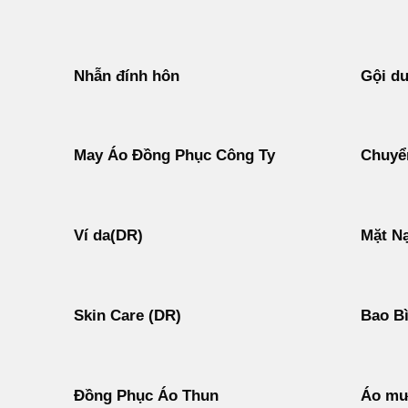
Nhẫn đính hôn
Gội d
May Áo Đồng Phục Công Ty
Chuyển
Ví da(DR)
Mặt N
Skin Care (DR)
Bao B
Đồng Phục Áo Thun
Áo mư