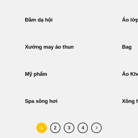
Đầm dạ hội
Áo lớ
Xưởng may áo thun
Bag
Mỹ phẩm
Áo Kh
Spa xông hơi
Xông 
1
2
3
4