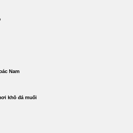
p
oác Nam
hơi khô đá muối