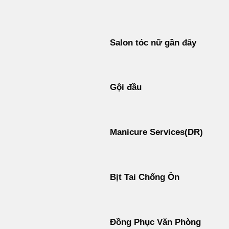
Bỏ
qua
nội
Salon tóc nữ gần đây
dung
Gội đầu
Manicure Services(DR)
Bịt Tai Chống Ồn
Đồng Phục Văn Phòng