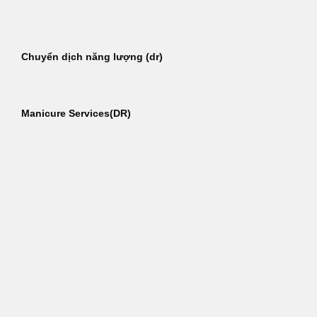
Bỏ
qua
nội
Chuyển dịch năng lượng (dr)
dung
Manicure Services(DR)